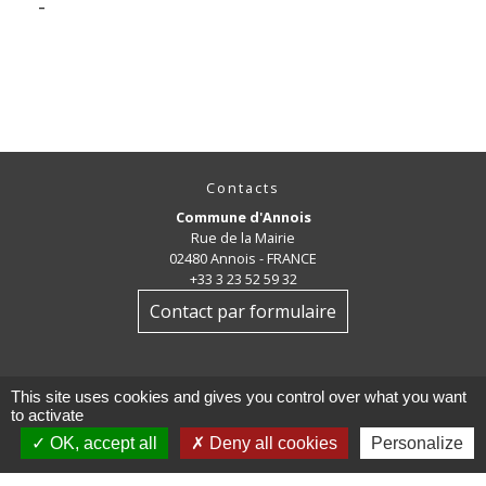
-
Contacts
Commune d'Annois
Rue de la Mairie
02480 Annois - FRANCE
+33 3 23 52 59 32
Contact par formulaire
This site uses cookies and gives you control over what you want
to activate
OK, accept all
Deny all cookies
Personalize
Mentions légales
-
Politique de confidentialité
-
Accessibilité
-
Plan du site
-
Gestion des cookies