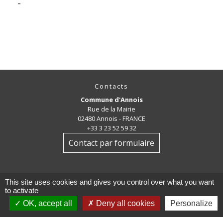
-
Contacts
Commune d'Annois
Rue de la Mairie
02480 Annois - FRANCE
+33 3 23 52 59 32
Contact par formulaire
This site uses cookies and gives you control over what you want
to activate
OK, accept all
Deny all cookies
Personalize
Mentions légales
-
Politique de confidentialité
-
Accessibilité
-
Plan du site
-
Gestion des cookies