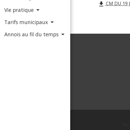
CM DU 19 J
file_download
Vie pratique
Tarifs municipaux
Annois au fil du temps
Men