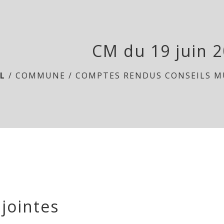
CM du 19 juin 
L
/
COMMUNE
/
COMPTES RENDUS CONSEILS M
 jointes