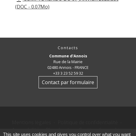
(DOC - 0.07Mo)
Contacts
Commune d'Annois
Rue de la Mairie
02480 Annois - FRANCE
+33 3 23 52 59 32
Contact par formulaire
Mentions légales
-
Politique de confidentialité
-
Accessibilité
-
Plan du site
-
Gestion des cookies
This site uses cookies and gives you control over what you want